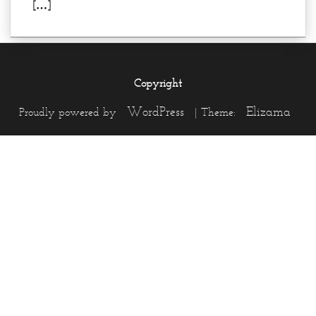
[…]
Copyright
WordPress
Elizama
Proudly powered by
|
Theme: